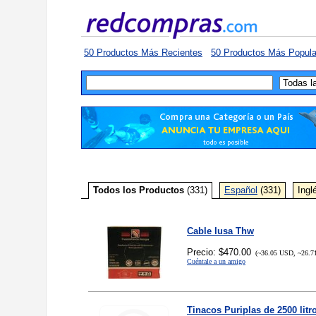
50 Productos Más Recientes
50 Productos Más Popula
Todos los Productos
(331)
Español
(331)
Ingl
Cable Iusa Thw
Precio: $470.00
(~36.05 USD, ~26.7
Cuéntale a un amigo
Tinacos Puriplas de 2500 litr