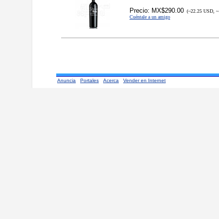
Precio: MX$290.00
(~22.25 USD, ~
Cuéntale a un amigo
Anuncia
Portales
Acerca
Vender en Internet