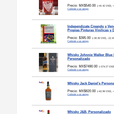
Precio: MX$540.00
(~41.42 USD, ~
Cuéntale a un amigo
Independizate Creando y Ven
Propias Pinturas Vinilicas y
Precio: $395.00
(~30.30 USD, ~22.4
Cuéntale a un amigo
Whisky Johnnie Walker Blue 
Personalizado
Precio: MX$7490.00
(~574.57 USD,
Cuéntale a un amigo
Whisky Jack Daniel's Person
Precio: MX$820.00
(~62.90 USD, ~
Cuéntale a un amigo
Whisky J&B, Personalizado