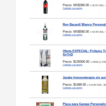
Precio: MX$390.00
(~29.92 USD, ~
Cuéntale a un amigo
Ron Bacardí Blanco Personal
Precio: MX$580.00
(~44.49 USD, ~
Cuéntale a un amigo
Oferta ESPECIAL: Prótesis T
AirTriD
Precio: $135000.00
(~10356.12 USD
Cuéntale a un amigo
Jarabe Inmunoterapia sin qui
Precio: $1499.00
(~114.99 USD, ~85
Cuéntale a un amigo
Placa para Garage Personali