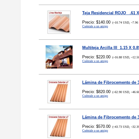
Teja Residencial ROJO .61 X
Precio: $140.00
(~10.74 USD, ~7.96
Cuéntale a un amigo
Multiteja Arcilla III 1.15 X 0.8
Precio: $220.00
(~16.88 USD, ~12.5
Cuéntale a un amigo
Lámina de Fibrocemento de 3
Precio: $820.00
(~62.90 USD, ~46.6
Cuéntale a un amigo
Lámina de Fibrocemento de 3
Precio: $570.00
(~43.73 USD, ~32.3
Cuéntale a un amigo