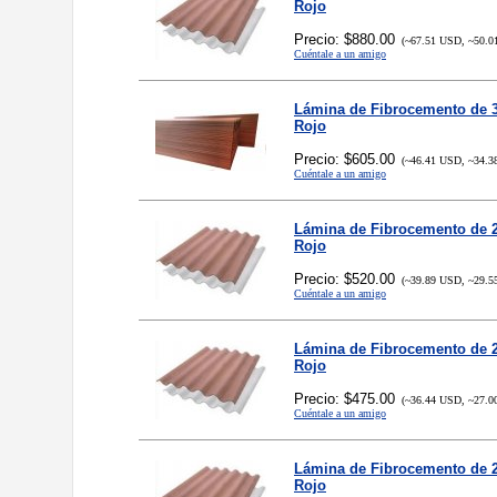
Rojo
Precio: $880.00
(~67.51 USD, ~50.0
Cuéntale a un amigo
Lámina de Fibrocemento de 3
Rojo
Precio: $605.00
(~46.41 USD, ~34.3
Cuéntale a un amigo
Lámina de Fibrocemento de 2
Rojo
Precio: $520.00
(~39.89 USD, ~29.5
Cuéntale a un amigo
Lámina de Fibrocemento de 2
Rojo
Precio: $475.00
(~36.44 USD, ~27.0
Cuéntale a un amigo
Lámina de Fibrocemento de 2
Rojo