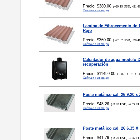
Precio: $380.00
(~29.15 USD, ~21.6
Cuéntale a un amigo
Lamina de Fibrocemento de 1
Rojo
Precio: $360.00
(~27.62 USD, ~20.4
Cuéntale a un amigo
Calentador de agua modelo De
recuperación
Precio: $11499.00
(~882.11 USD, ~
Cuéntale a un amigo
Poste metálico cal. 26 9.20 x 
Precio: $48.26
(~3.70 USD, ~2.74 E
Cuéntale a un amigo
Poste metálico cal. 26 6.35 X 
Precio: $41.76
(~3.20 USD, ~2.37 E