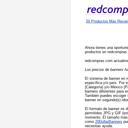
50 Productos Más Recie
Ahora tienes una oportun
productos en redcompras.
redcompras.com actualme
Los precios de banners ha
El sistema de banner en 
específica y/o país. Por
(Categoría) y/o México (P
banners diferentes para e
También puedes escoger si
banner en segundo(s) idio
El formato de banner es d
permitidos JPG y GIF (est
momento. El tamaño máxi
como
20DollarBanners
pue
necesitas ayuda.