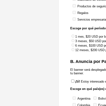
Productos de seguri
Regalos
Servicios empresaria
Escoge por qué período 
1 mes, $20 USD por b
3 meses, $50 USD por
6 meses, $100 USD po
12 meses, $200 USD p
B. Anuncia por P
El banner será desplegad
tu banner.
¡Sí!
Estoy interesado e
Escoge en qué país(es) 
Argentina
Bolivi
Colombia
Ecua