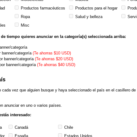
dad
Productos farmacéuticos
Productos para el hogar
Produ
Ropa
Salud y belleza
Servi
les
Misc
de tiempo quieres anunciar en la categoría(s) seleccionada arriba:
anner/categoría
 banner/categoría
(Te ahorras $10 USD)
r banner/categoría
(Te ahorras $20 USD)
or banner/categoría
(Te ahorras $40 USD)
aís
o cada vez que alguien busque y haya seleccionado el país en el casillero d
n anunciar en uno o varios países.
estás interesado:
a
Canadá
Chile
dor
España
Estados Unidos