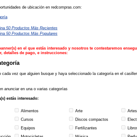
oportunidades de ubicación en redcompras.com:
oría
gina
50 Productos Más Recientes
gina
50 Productos Más Populares
banner(s) en el que estás interesado y nosotros te contestaremos ensegu
, detalles de pago, e instrucciones:
ategoría
 cada vez que alguien busque y haya seleccionado la categoría en el casill
n anunciar en una o varias categorías
(s) estás interesado:
Alimentos
Arte
Artes
Cursos
Discos compactos
Elect
Equipos
Fertilizantes
Libro
ucción
Motocicletas
Música
Perf