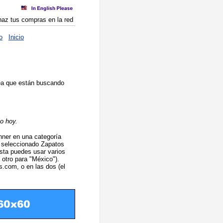
haz tus compras en la red
o
Inicio
nea que están buscando
o hoy.
ner en una categoría
a seleccionado Zapatos
asta puedes usar varios
 otro para "México").
s.com, o en las dos (el