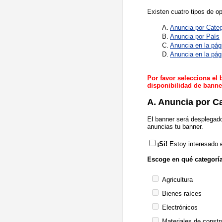
Existen cuatro tipos de 
A.
Anuncia por Categ
B.
Anuncia por País
C.
Anuncia en la pá
D.
Anuncia en la pá
Por favor selecciona el 
disponibilidad de banner
A. Anuncia por C
El banner será desplegado
anuncias tu banner.
¡Sí!
Estoy interesado e
Escoge en qué categoría
Agricultura
Bienes raíces
Electrónicos
Materiales de constr