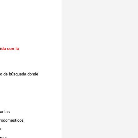
ida con la
ero de búsqueda donde
anías
rodomésticos
s
umes