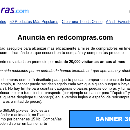
ntes
50 Productos Más Populares
Crear una Tienda Online
Añadir Favorit
Anuncia en redcompras.com
idad asequible para alcanzar más eficazmente a miles de compradores en lí
com – facilitándoles que encuentren tu compañía y compren tus productos.
nte es visitada en promedio por
más de 20,000 visitantes únicos al mes
.
n sido reducidos por un período de tiempo limitado así que aprovecha y pídel
redcompras.com está diseñado para que tú puedas comprar un espacio de ban
 ejemplo, tu banner puede ser desplegado cada vez que alguien busque y hay
aís). No hay límite para cuantas categorías o países puedas comprar, y tú h
nfocar mejor a tus clientes prospecto (por ejemplo un banner para "Zapatos" y
 quieres desplegar tu banner(s) en la versión ingles o español de redcompra
ma es a mitad de precio).
e 360x60 píxeles. Sólo están
ándar o animado), no Flash al
mo por banner es 15 kb. Compañías
den diseñar un banner si tú