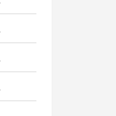
)
)
)
)