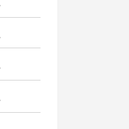
)
)
)
)