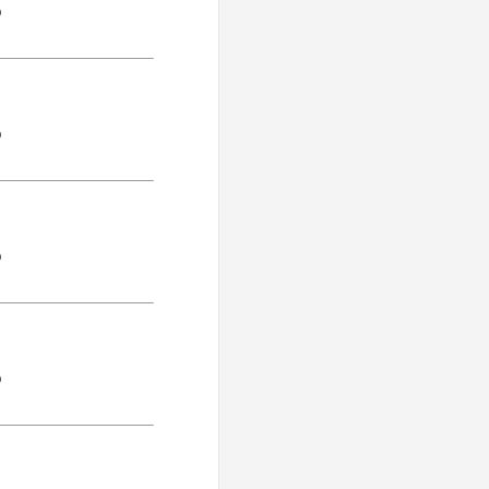
)
)
)
)