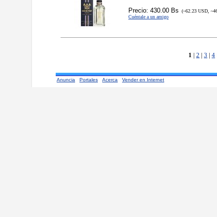
Precio: 430.00 Bs
(~62.23 USD, ~4
Cuéntale a un amigo
1
|
2
|
3
|
4
Anuncia
Portales
Acerca
Vender en Internet