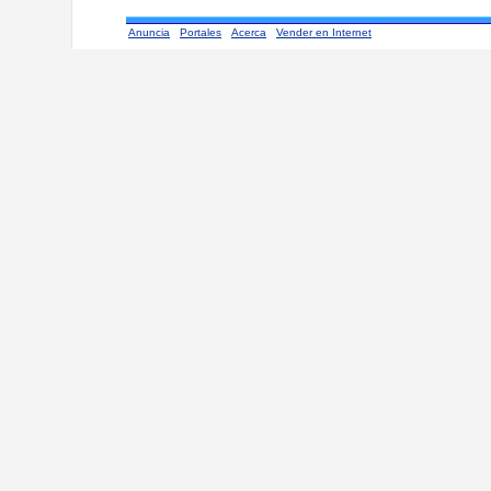
Anuncia
Portales
Acerca
Vender en Internet