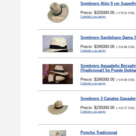
Sombrero Alón 9 cm Superfi
Precio: $325000.00
(~170.62 USD, 
Cuéntale a un amigo
Sombrero Gardeliano Dama S
Precio: $295000.00
(~154.88 USD, 
Cuéntale a un amigo
Sombrero Aguadeño Borsalin
(Tradicional) Se Puede Dobla
Precio: $295000.00
(~154.88 USD, 
Cuéntale a un amigo
Sombrero 3 Canales Ganader
Precio: $235000.00
(~123.37 USD, 
Cuéntale a un amigo
Poncho Tradicional