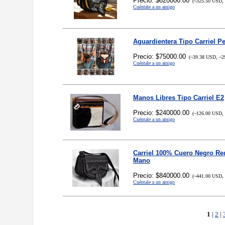
Precio: $620000.00
(~325.50 USD, 
Cuéntale a un amigo
Aguardientera Tipo Carriel P
Precio: $75000.00
(~39.38 USD, ~2
Cuéntale a un amigo
Manos Libres Tipo Carriel E2
Precio: $240000.00
(~126.00 USD, 
Cuéntale a un amigo
Carriel 100% Cuero Negro R
Mano
Precio: $840000.00
(~441.00 USD, 
Cuéntale a un amigo
1
|
2
|