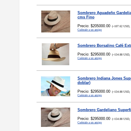
Sombrero Aguadeño Gardelia
cms Fino
Precio: $205000.00
(~107.62 USD, 
Cuéntale a un amigo
Sombrero Borsalino Café Ext
Precio: $295000.00
(~154.88 USD, 
Cuéntale a un amigo
Sombrero Indiana Jones Sup
doblar)
Precio: $295000.00
(~154.88 USD, 
Cuéntale a un amigo
Sombrero Gardeliano Superfi
Precio: $295000.00
(~154.88 USD, 
Cuéntale a un amigo