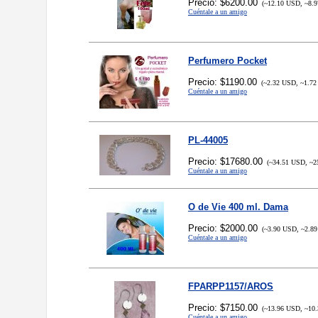
Precio: $6200.00
(~12.10 USD, ~8.9
Cuéntale a un amigo
Perfumero Pocket
Precio: $1190.00
(~2.32 USD, ~1.72
Cuéntale a un amigo
PL-44005
Precio: $17680.00
(~34.51 USD, ~2
Cuéntale a un amigo
O de Vie 400 ml. Dama
Precio: $2000.00
(~3.90 USD, ~2.89
Cuéntale a un amigo
FPARPP1157/AROS
Precio: $7150.00
(~13.96 USD, ~10.
Cuéntale a un amigo