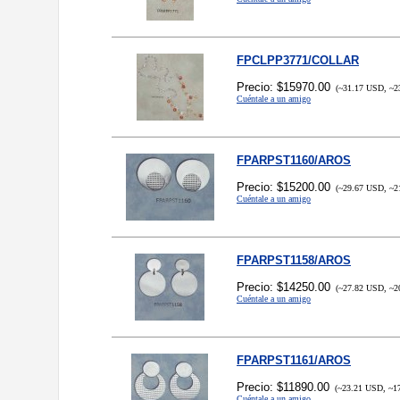
FPCLPP3771/COLLAR
Precio: $15970.00
(~31.17 USD, ~2
Cuéntale a un amigo
FPARPST1160/AROS
Precio: $15200.00
(~29.67 USD, ~2
Cuéntale a un amigo
FPARPST1158/AROS
Precio: $14250.00
(~27.82 USD, ~2
Cuéntale a un amigo
FPARPST1161/AROS
Precio: $11890.00
(~23.21 USD, ~1
Cuéntale a un amigo