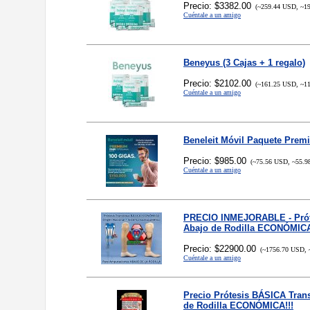
Precio: $3382.00
(~259.44 USD, ~19
Cuéntale a un amigo
Beneyus (3 Cajas + 1 regalo)
Precio: $2102.00
(~161.25 USD, ~11
Cuéntale a un amigo
Beneleit Móvil Paquete Prem
Precio: $985.00
(~75.56 USD, ~55.9
Cuéntale a un amigo
PRECIO INMEJORABLE - Próte
Abajo de Rodilla ECONÓMICA
Precio: $22900.00
(~1756.70 USD, 
Cuéntale a un amigo
Precio Prótesis BÁSICA Trans
de Rodilla ECONÓMICA!!!