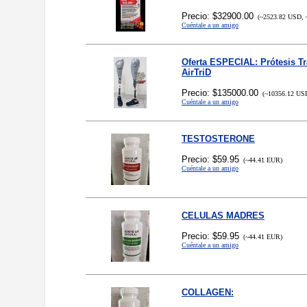
Precio: $32900.00
(~2523.82 USD, 
Cuéntale a un amigo
Oferta ESPECIAL: Prótesis T
AirTriD
Precio: $135000.00
(~10356.12 USD
Cuéntale a un amigo
TESTOSTERONE
Precio: $59.95
(~44.41 EUR)
Cuéntale a un amigo
CELULAS MADRES
Precio: $59.95
(~44.41 EUR)
Cuéntale a un amigo
COLLAGEN: