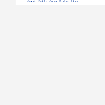
Anuncia
Portales
Acerca
Vender en Internet