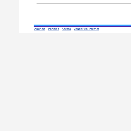
Anuncia
Portales
Acerca
Vender en Internet