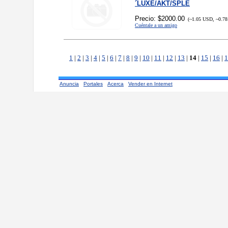
´LUXE/AKT/SPLE
Precio: $2000.00
(~1.05 USD, ~0.78
Cuéntale a un amigo
1
|
2
|
3
|
4
|
5
|
6
|
7
|
8
|
9
|
10
|
11
|
12
|
13
|
14
|
15
|
16
|
1
Anuncia
Portales
Acerca
Vender en Internet